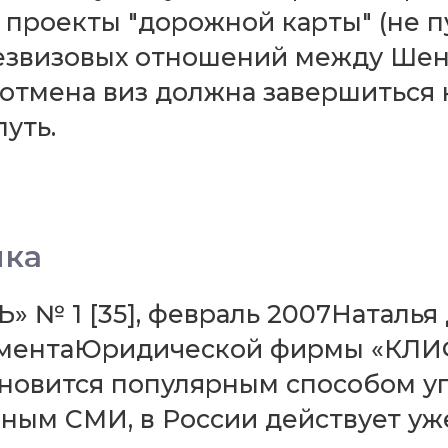
 проекты "дорожной карты" (не п
езвизовых отношений между Шен
о отмена виз должна завершиться 
путь.
лка
1 [35], февраль 2007Наталья 
таментаЮридической фирмы «КЛ
тановится популярным способом 
ным СМИ, в России действует уж