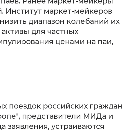
паев. Ранее маркет-мейкеры
й. Институт маркет-мейкеров
низить диапазон колебаний их
 активы для частных
ипулирования ценами на паи,
ых поездок российских граждан
ропе", представители МИДа и
да заявления, устраиваются