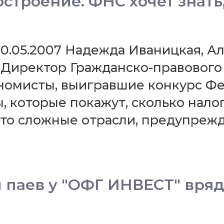
строение. ФНС хочет знать
 10.05.2007 Надежда Иваницкая, А
 Директор Гражданско-правовог
омисты, выигравшие конкурс Фе
, которые покажут, сколько нало
Это сложные отрасли, предупреж
паев у "ОФГ ИНВЕСТ" вряд