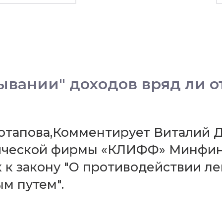
ывании" доходов вряд ли о
а Потапова,Комментирует Виталий 
ческой фирмы «КЛИФФ» Минфин 
 к закону "О противодействии л
м путем".