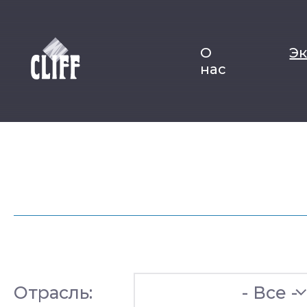
О
Э
нас
Отрасль:
- Все -