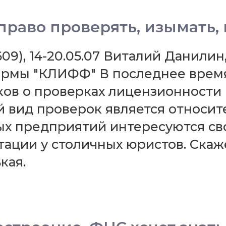
право проверять, изымать,
609), 14-20.05.07 Виталий Данил
рмы "КЛИФФ" В последнее время
ов о проверках лицензионности
 вид проверок является относит
ых предприятий интересуются св
ции у столичных юристов. Скажем
кая.