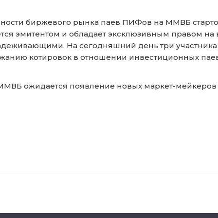
ьности биржевого рынка паев ПИФов на ММВБ старто
ется эмитентом и обладает эксклюзивным правом на в
надеживающими. На сегодняшний день три участника
ржанию котировок в отношении инвестиционных пае
 ММВБ ожидается появление новых маркет-мейкеров