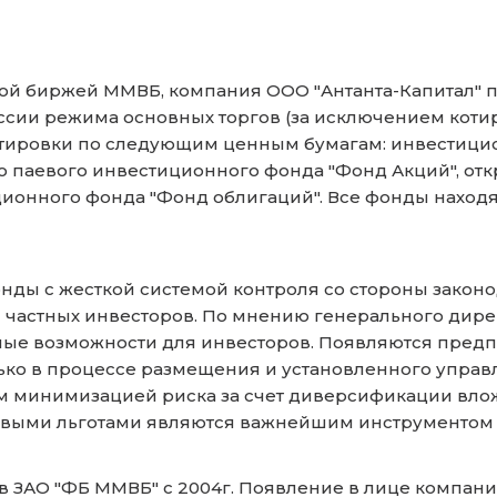
ой биржей ММВБ, компания ООО "Антанта-Капитал" п
ессии режима основных торгов (за исключением коти
котировки по следующим ценным бумагам: инвестици
о паевого инвестиционного фонда "Фонд Акций", от
ционного фонда "Фонд облигаций". Все фонды наход
онды с жесткой системой контроля со стороны закон
частных инвесторов. По мнению генерального дире
ые возможности для инвесторов. Появляются предпо
только в процессе размещения и установленного уп
им минимизацией риска за счет диверсификации влож
говыми льготами являются важнейшим инструментом 
ов ЗАО "ФБ ММВБ" с 2004г. Появление в лице компан