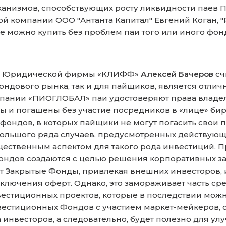
низмов, способствующих росту ликвидности паев ПИ
й компании ООО "Антанта Капитал" Евгений Коган, "
 можно купить без проблем паи того или иного фонда,
ам Юридической фирмы «КЛИФФ»
Алексей Бачеров
сч
ндового рынка, так и для пайщиков, является отличн
ании «ПИОГЛОБАЛ» паи удостоверяют права владель
ены и погашены без участие посредников в «лице» би
ондов, в которых пайщики не могут погасить свои 
ольшого ряда случаев, предусмотренных действующ
щественным аспектом для такого рода инвестиций. П
ндов создаются с целью решения корпоративных зад
ают Закрытые Фонды, привлекая внешних инвесторов,
лючения оферт. Однако, это замораживает часть сре
естиционных проектов, которые в последствии можн
вестиционных Фондов с участием маркет-мейкеров,
 инвесторов, а следовательно, будет полезно для у