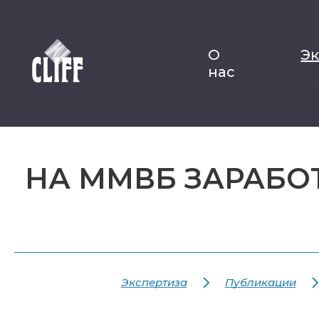
О
Э
нас
НА ММВБ ЗАРАБО
Экспертиза
Публикации