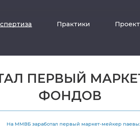
кспертиза
Практики
Проек
ТАЛ ПЕРВЫЙ МАРКЕ
ФОНДОВ
На ММВБ заработал первый маркет-мейкер паевы