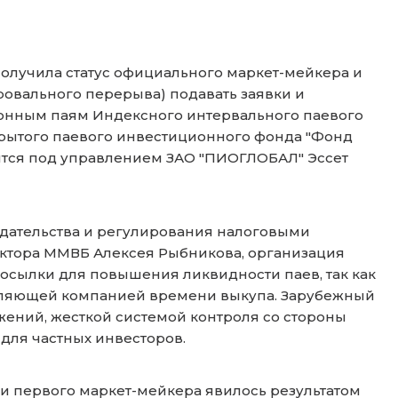
олучила статус официального маркет-мейкера и
ровального перерыва) подавать заявки и
онным паям Индексного интервального паевого
крытого паевого инвестиционного фонда "Фонд
ятся под управлением ЗАО "ПИОГЛОБАЛ" Эссет
одательства и регулирования налоговыми
ктора ММВБ Алексея Рыбникова, организация
сылки для повышения ликвидности паев, так как
равляющей компанией времени выкупа. Зарубежный
ений, жесткой системой контроля со стороны
для частных инвесторов.
ии первого маркет-мейкера явилось результатом