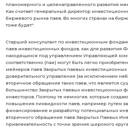
планомерного и целенаправленного развития меха
Как считает генеральный директор инвестиционно
биржевого рынка паев. Во многих странах на бирже
тоже будет".
Старший консультант по инвестиционным фонд
паев инвестиционных фондов, как для развития Фо
находящихся под управлением Управляющей комп
соответственно (паи) могут быть легко приобрет
мейкеров паев Закрытых паевых инвестиционных ф
доверительного управления (за исключением неб
вторичное обращение таких паев, что является су
большинство Закрытых паевых инвестиционных фо
инвесторов. Поэтому те немногие, которые созд
повышения ликвидности паев, например путем зак
финансирование и разработку потенциальных инв
вторичного обращения паев Закрытых Паевых Ин
привлекательность с точки зрения широкого круга