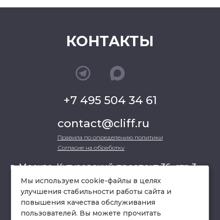
КОНТАКТЫ
+7 495 504 34 61
contact@cliff.ru
Правила по определению политики
Согласие на обработку
г. Москва, Кутузовский проспект 36, стр.3 ,
офис 301
Мы используем cookie-файлы в целях
улучшения стабильности работы сайта и
повышения качества обслуживания
схема проезда
пользователей. Вы можете прочитать