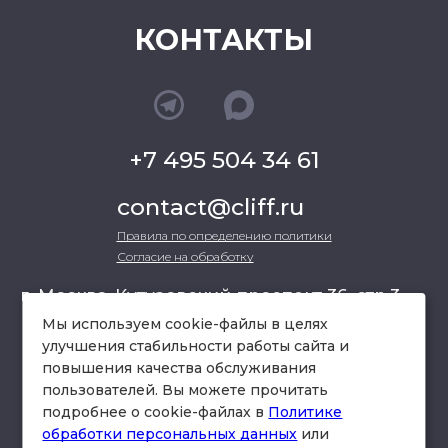
КОНТАКТЫ
+7 495 504 34 61
contact@cliff.ru
Правила по определению политики
Согласие на обработку
г. Москва, Кутузовский проспект 36, стр.3 ,
офис 301
Мы используем cookie-файлы в целях
улучшения стабильности работы сайта и
повышения качества обслуживания
схема проезда
пользователей. Вы можете прочитать
подробнее о cookie-файлах в
Политике
обработки персональных данных
или