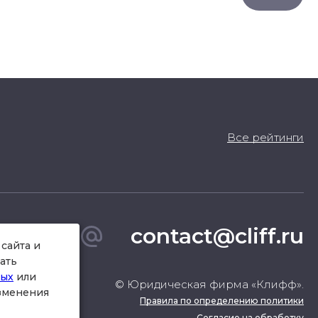
Все рейтинги
contact@cliff.ru
сайта и
ать
ных
или
© Юридическая фирма «Клифф».
изменения
Правила по определению политики
Согласие на обработку