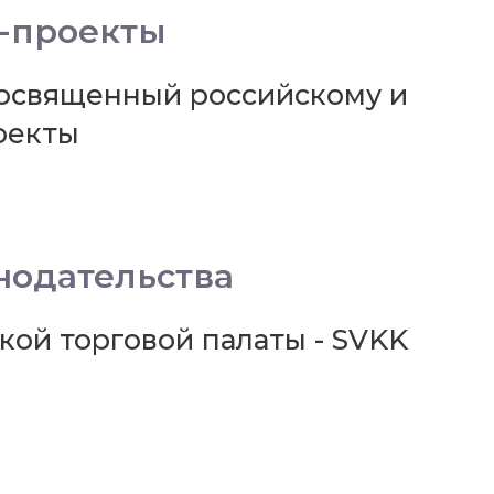
н-проекты
посвященный российскому и
оекты
нодательства
кой торговой палаты - SVKK