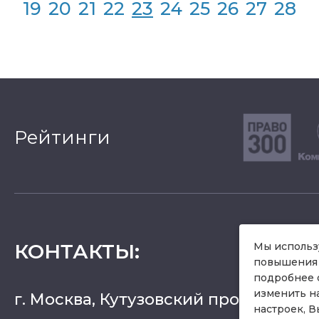
19
20
21
22
23
24
25
26
27
28
Рейтинги
КОНТАКТЫ
:
Мы использу
повышения 
подробнее 
изменить н
г. Москва, Кутузовский проспект 36, 
настроек, В