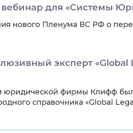
 вебинар для «Системы Юр
ия нового Пленума ВС РФ о перем
юзивный эксперт «Global Leg
ки юридической фирмы Клифф бы
ного справочника «Global Legal I