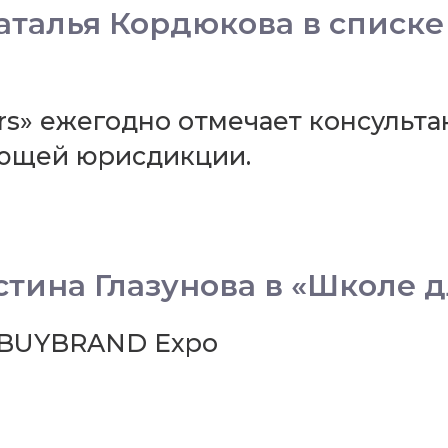
: Наталья Кордюкова в списк
ers» ежегодно отмечает консульта
ующей юрисдикции.
тина Глазунова в «Школе 
 BUYBRAND Expo