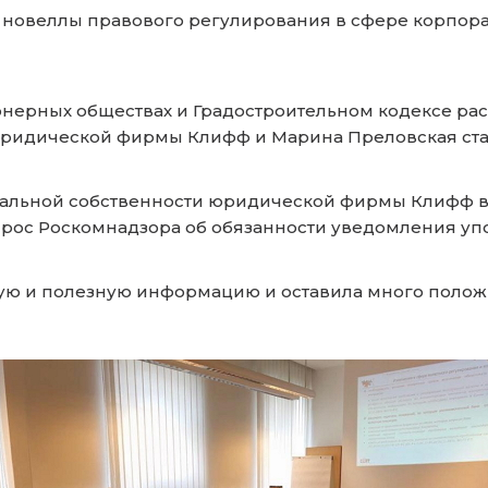
е новеллы правового регулирования в сфере корпор
онерных обществах и Градостроительном кодексе ра
юридической фирмы Клифф и Марина Преловская ст
уальной собственности юридической фирмы Клифф в
ос Роскомнадзора об обязанности уведомления упо
ную и полезную информацию и оставила много полож