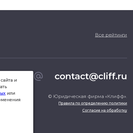
Все рейтинги
contact@cliff.ru
сайта и
ать
ных
или
© Юридическая фирма «Клифф».
изменения
Правила по определению политики
Согласие на обработку