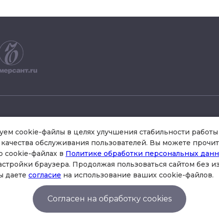
+7 495 504 34 61
ем cookie-файлы в целях улучшения стабильности работы 
качества обслуживания пользователей. Вы можете прочит
о cookie-файлах в
Политике обработки персональных дан
схема проезда
астройки браузера. Продолжая пользоваться сайтом без 
стр.3 , офис 301
ы даете
согласие
на использование ваших cookie-файлов.
Согласен на обработку cookies