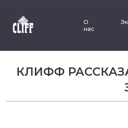
О
Э
нас
КЛИФФ РАССКАЗ