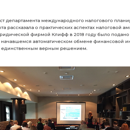
ист департамента международного налогового пла
та рассказала о практических аспектах налоговой а
идической фирмой Клифф в 2018 году было подано уж
начавшемся автоматическом обмене финансовой инф
ть единственным верным решением.