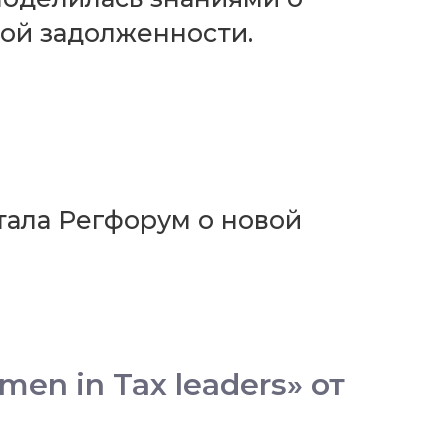
вой задолженности.
ала Регфорум о новой
n in Tax leaders» от