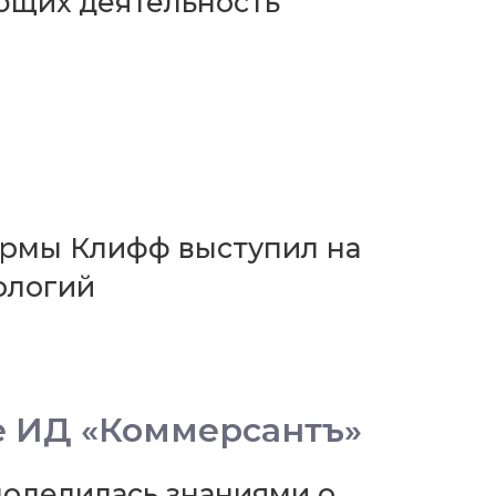
ющих деятельность
ирмы Клифф выступил на
ологий
е ИД «Коммерсантъ»
оделилась знаниями о