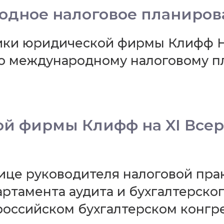
дное налоговое планирова
тики юридической фирмы Клифф Н
о международному налоговому п
й фирмы Клифф на XI Всер
це руководителя налоговой пра
артамента аудита и бухгалтерско
российском бухгалтерском конгре