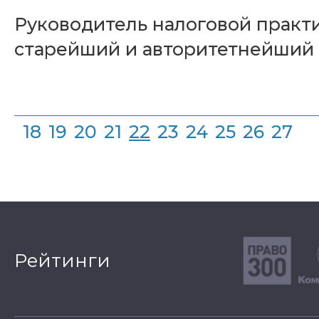
Руководитель налоговой практ
старейший и авторитетнейший р
18
19
20
21
22
23
24
25
26
27
Рейтинги