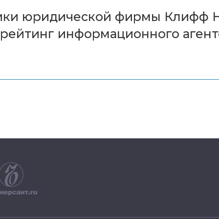
ики юридической фирмы Клифф Н
ейтинг информационного агентст