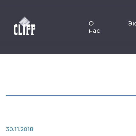
О
Э
нас
30.11.2018