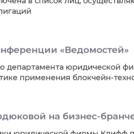
чена в список лиц, осуществля
лигаций
конференции «Ведомостей»
го департамента юридической ф
тике применения блокчейн-техн
рдюковой на бизнес-бранч
тики юридической фирмы Клифф п