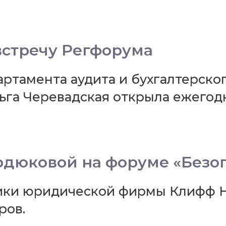
стречу Регфорума
артамента аудита и бухгалтерск
а Черевадская открыла ежегодн
рдюковой на форуме «Безо
тики юридической фирмы Клифф Н
ров.