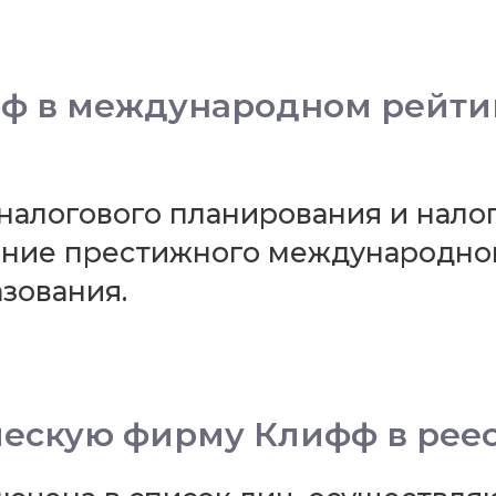
ф в международном рейтинг
алогового планирования и нало
ие престижного международного
зования.
ческую фирму Клифф в рее