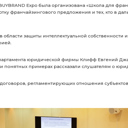
BUYBRAND Expo была организована «Школа для фран
тку франчайзингового предложения и тех, кто в да
в области защиты интеллектуальной собственности 
рией.
епартамента юридической фирмы Клифф Евгений Джа
х и понятных примерах рассказали слушателям о юр
оговоров, регламентирующих отношения субъектов 