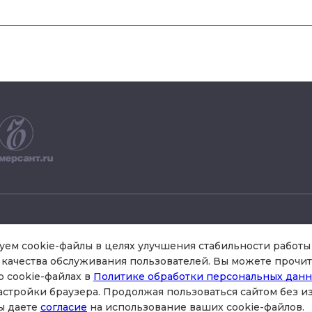
+7 495 504 34 61
ем cookie-файлы в целях улучшения стабильности работы 
качества обслуживания пользователей. Вы можете прочит
о cookie-файлах в
Политике обработки персональных дан
схема проезда
астройки браузера. Продолжая пользоваться сайтом без 
стр.3 , офис 301
ы даете
согласие
на использование ваших cookie-файлов.