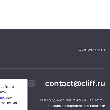
Все рейтинги
contact@cliff.ru
сайта и
ать
ных
или
© Юридическая фирма «Клифф».
изменения
Правила по определению политики