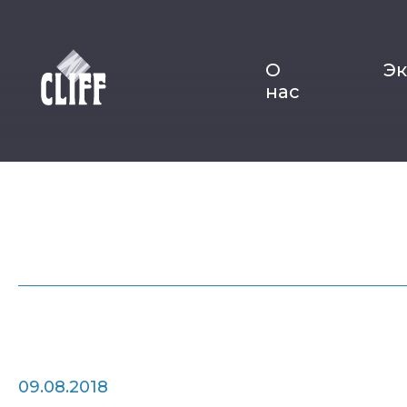
О
Э
нас
09.08.2018