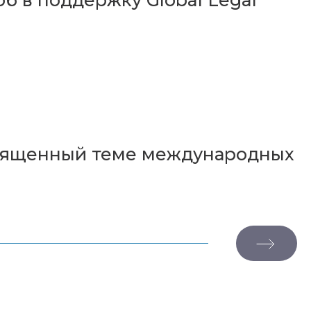
б в поддержку Global Legal
священный теме международных