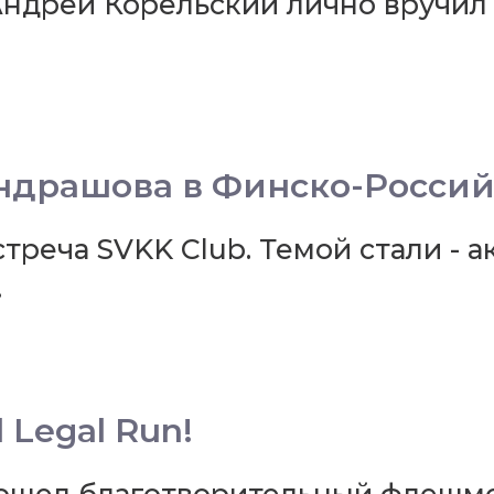
 Андрей Корельский лично вручил
ндрашова в Финско-Российс
треча SVKK Club. Темой стали - 
.
 Legal Run!