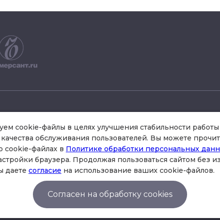
+7 495 504 34 61
ем cookie-файлы в целях улучшения стабильности работы 
качества обслуживания пользователей. Вы можете прочит
о cookie-файлах в
Политике обработки персональных дан
схема проезда
астройки браузера. Продолжая пользоваться сайтом без 
стр.3 , офис 301
ы даете
согласие
на использование ваших cookie-файлов.
Согласен на обработку cookies