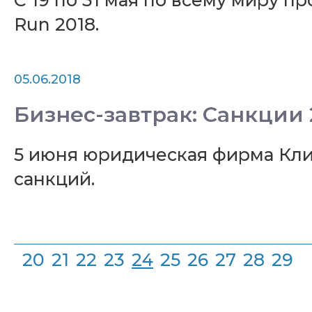
С 19 по 31 мая по всему миру 
Run 2018.
05.06.2018
Бизнес-завтрак: Санкции 
5 июня юридическая фирма Кли
санкций.
20
21
22
23
24
25
26
27
28
29