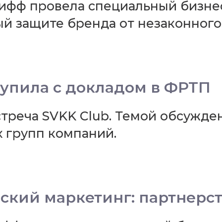
ифф провела специальный бизнес
й защите бренда от незаконного
упила с докладом в ФРТП
стреча SVKK Club. Темой обсужде
 групп компаний.
ский маркетинг: партнерс