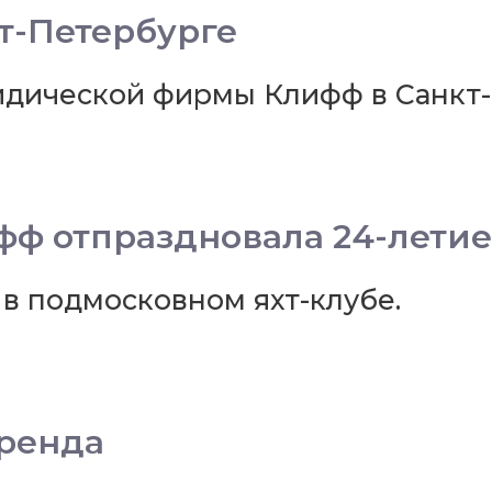
т-Петербурге
идической фирмы Клифф в Санкт
ф отпраздновала 24-летие
в подмосковном яхт-клубе.
бренда