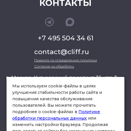
КОНТАКТЫ
+7 495 504 34 61
contact@cliff.ru
Правила по определению политики
Согласие на обработку
г. Москва, Кутузовский проспект 36, стр.3 ,
офис 301
Мы используем cookie-файлы в целях
улучшения стабильности работы сайта и
повышения качества обслуживания
схема проезда
пользователей. Вы можете прочитать
подробнее о cookie-файлах в
Политике
обработки персональных данных
или
изменить настройки браузера. Продолжая