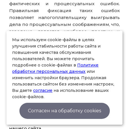
фактических и процессуальных ошибок.
Правильная фиксация таких ошибок
позволяет налогоплательщику выигрывать
дела по процессуальным соображениям, что,
заведомо, является наиболее простым и
эффективным путем.
Мы используем cookie-файлы в целях
улучшения стабильности работы сайта и
Если Вы только планируете использовать
повышения качества обслуживания
пользователей. Вы можете прочитать
роялти в своем бизнесе или хотите свести к
подробнее о cookie-файлах в
Политике
минимуму риски оспаривания в суде
обработки персональных данных
или
налоговыми органами уже осуществленных
изменить настройки браузера. Продолжая
расходов по лицензионным соглашениям –
пользоваться сайтом без изменения настроек,
мы готовы предложить свои услуги
и
будем
Вы даете
согласие
на использование ваших
рады видеть Вас среди наших клиентов. За
cookie-файлов.
более подробной информацией Вы может в
любой момент обратиться к нашим
Согласен на обработку cookies
специалистам. Также можете отправить
заявку на консультацию
непосредственно с
нашего сайта.