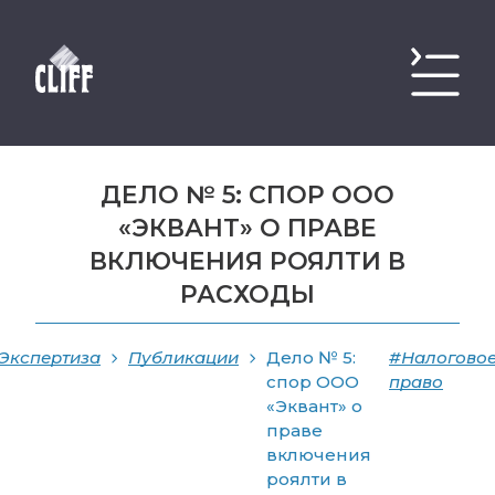
ДЕЛО № 5: СПОР ООО
«ЭКВАНТ» О ПРАВЕ
ВКЛЮЧЕНИЯ РОЯЛТИ В
РАСХОДЫ
Экспертиза
Публикации
Дело № 5:
#Налогово
спор ООО
право
«Эквант» о
праве
включения
роялти в