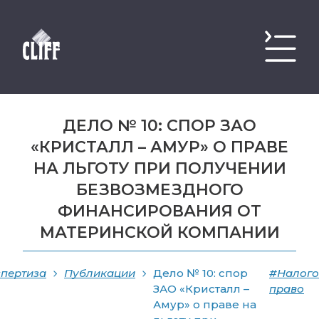
ДЕЛО № 10: СПОР ЗАО
«КРИСТАЛЛ – АМУР» О ПРАВЕ
НА ЛЬГОТУ ПРИ ПОЛУЧЕНИИ
БЕЗВОЗМЕЗДНОГО
ФИНАНСИРОВАНИЯ ОТ
МАТЕРИНСКОЙ КОМПАНИИ
пертиза
Публикации
Дело № 10: спор
#Налого
ЗАО «Кристалл –
право
Амур» о праве на