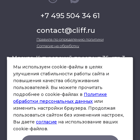
+7 495 504 34 61
contact@cliff.ru
Правила по определению политики
Согласие на обработку
г. Москва, Кутузовский проспект 36, стр.3 ,
офис 301
Мы используем cookie-файлы в целях
улучшения стабильности работы сайта и
повышения качества обслуживания
схема проезда
пользователей. Вы можете прочитать
подробнее о cookie-файлах в
Политике
обработки персональных данных
или
изменить настройки браузера. Продолжая
пользоваться сайтом без изменения настроек,
Вы даете
согласие
на использование ваших
cookie-файлов.
© Юридическая фирма «Клифф».
Правила по определению политики