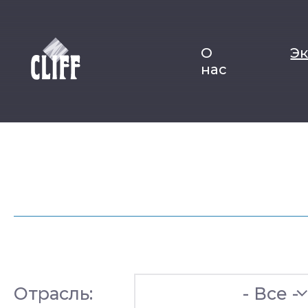
О
Э
нас
Отрасль:
- Все -