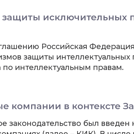
 защиты исключительных п
лашению Российская Федерация 
змов защиты интеллектуальных п
 по интеллектуальным правам.
 компании в контексте За
кое законодательство был введен
мпаниях (далее – КИК). В числе