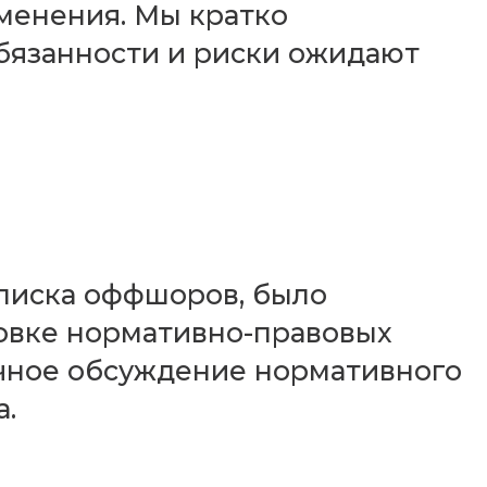
зменения. Мы кратко
бязанности и риски ожидают
писка оффшоров, было
овке нормативно-правовых
ичное обсуждение нормативного
а.