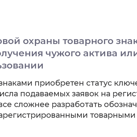
вой охраны товарного знак
лучения чужого актива ил
ьзовании
знаками приобретен статус клю
числа подаваемых заявок на реги
 все сложнее разработать обозна
зарегистрированными товарными 