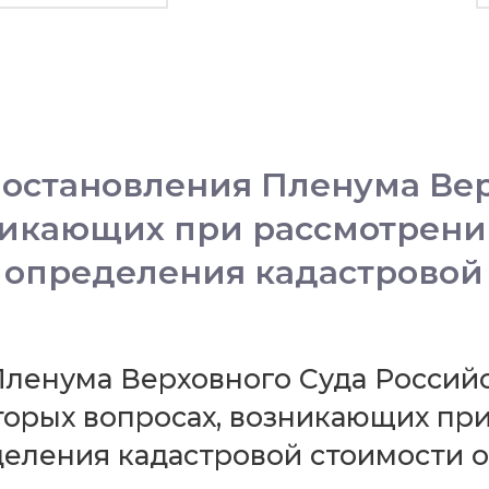
остановления Пленума Вер
никающих при рассмотрени
 определения кадастровой
и Пленума Верховного Суда Росси
торых вопросах, возникающих пр
деления кадастровой стоимости 