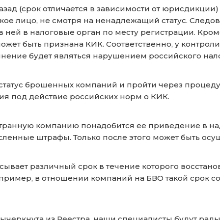
азад (срок отличается в зависимости от юрисдикции)
ое лицо, не смотря на ненадлежащий статус. Следов
 ней в налоговые орган по месту регистрации. Кроме
может быть признана КИК. Соответственно, у контрол
нение будет являться нарушением российского нало
статус брошенных компаний и пройти через процед
я под действие российских норм о КИК.
транную компанию понадобится ее приведение в на
енные штрафы. Только после этого может быть осу
ывает различный срок в течение которого восстано
ример, в отношении компаний на БВО такой срок соста
вычеркнута из Реестра, наши специалисты будут рад