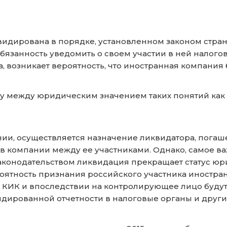
идирована в порядке, установленном законом страны 
обязанность уведомить о своем участии в ней налог
а, возникает вероятность, что иностранная компания
цу между юридическим значением таких понятий ка
, осуществляется назначение ликвидатора, погаше
 компании между ее участниками. Однако, самое важ
 законодательством ликвидация прекращает статус юр
оятность признания российского участника иностр
 КИК и впоследствии на контролирующее лицо будут 
идированной отчетности в налоговые органы и други