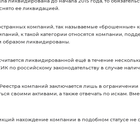
ыла ликвидирована до начала 2015 года, то обязател
 снято ее ликвидацией.
ностранных компаний, так называемые «брошенные» 
ний, к такой категории относятся компании, подд
м образом ликвидированы.
считается ликвидированной ещё в течение нескольких
ИК по российскому законодательству в случае нали
Реестра компаний заключается лишь в ограничении 
ься своими активами, а также отвечать по искам. Вме
дикций нахождение компании в подобном статусе не 