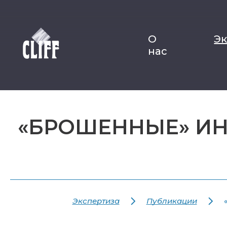
О
Э
нас
«БРОШЕННЫЕ» ИН
Экспертиза
Публикации