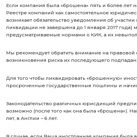
Если компания была «брошена» пять и более лет н
Реестре компаний как самостоятельное юридическ
возникает обязательство уведомления об участии в
ликвидации не завершена до 1 января 2017 года) 
предусматриваемые нормами о КИК, а их невыпол
Мы рекомендует обратить внимание на правовой 
возникновения риска их последующего подпадани
Для того чтобы ликвидировать «брошенную» инос
просроченные государственные пошлины и начисл
Законодательство различных юрисдикций предпис
возможно (после того как она была «брошена»). Нап
лет, в Англии – 6 лет.
В случае, если Ваша иностранная компания была 