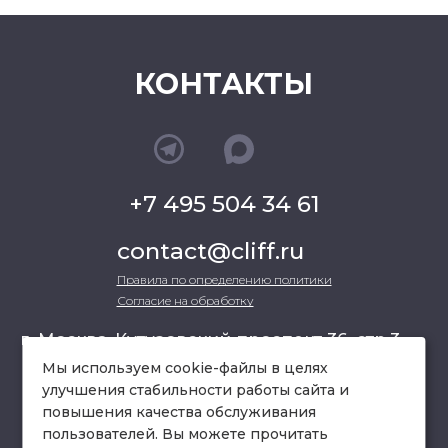
КОНТАКТЫ
+7 495 504 34 61
contact@cliff.ru
Правила по определению политики
Согласие на обработку
г. Москва, Кутузовский проспект 36, стр.3 ,
офис 301
Мы используем cookie-файлы в целях
улучшения стабильности работы сайта и
повышения качества обслуживания
схема проезда
пользователей. Вы можете прочитать