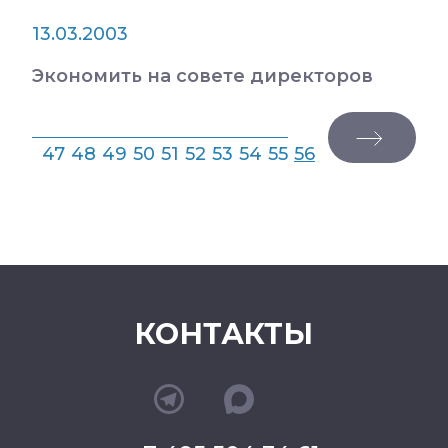
13.03.2003
Экономить на совете директоров
47
48
49
50
51
52
53
54
55
56
КОНТАКТЫ