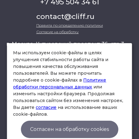
+7 495 504 34 61
contact@cliff.ru
Правила по определению политики
Согласие на обработку
г. Москва, Кутузовский проспект 36, стр.3 ,
офис 301
Мы используем cookie-файлы в целях
улучшения стабильности работы сайта и
повышения качества обслуживания
схема проезда
пользователей. Вы можете прочитать
подробнее о cookie-файлах в
Политике
обработки персональных данных
или
изменить настройки браузера. Продолжая
пользоваться сайтом без изменения настроек,
Вы даете
согласие
на использование ваших
cookie-файлов.
© Юридическая фирма «Клифф».
Правила по определению политики
Согласен на обработку cookies
Согласие на обработку