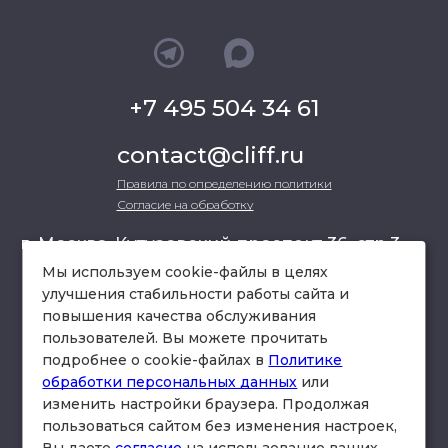
+7 495 504 34 61
contact@cliff.ru
Правила по определению политики
Согласие на обработку
г. Москва, Кутузовский проспект 36, стр.3 ,
офис 301
Мы используем cookie-файлы в целях
улучшения стабильности работы сайта и
повышения качества обслуживания
схема проезда
пользователей. Вы можете прочитать
подробнее о cookie-файлах в
Политике
обработки персональных данных
или
изменить настройки браузера. Продолжая
пользоваться сайтом без изменения настроек,