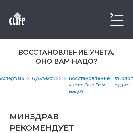
ВОССТАНОВЛЕНИЕ УЧЕТА.
ОНО ВАМ НАДО?
кспертиза
Публикации
Восстановление
#Налог
учета. Оно Вам
аудит
надо?
МИНЗДРАВ
РЕКОМЕНДУЕТ