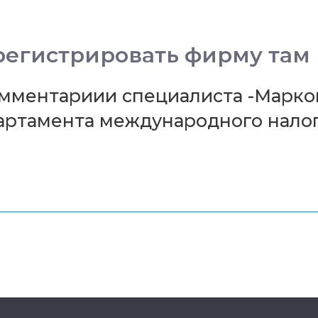
регистрировать фирму там
Комментариии специалиста -Марко
артамента международного нало