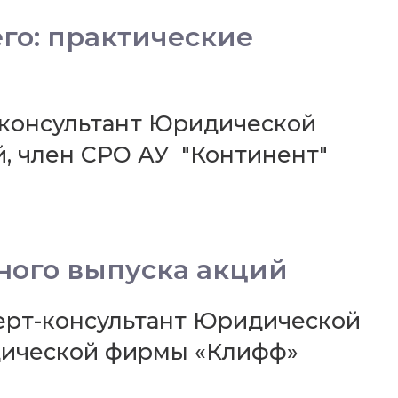
го: практические
т-консультант Юридической
 член СРО АУ "Континент"
ного выпуска акций
перт-консультант Юридической
дической фирмы «Клифф»