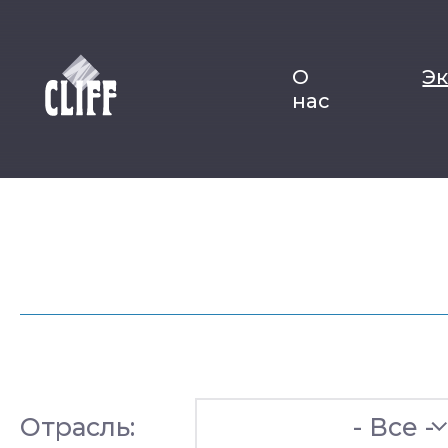
О
Э
нас
Отрасль:
- Все -