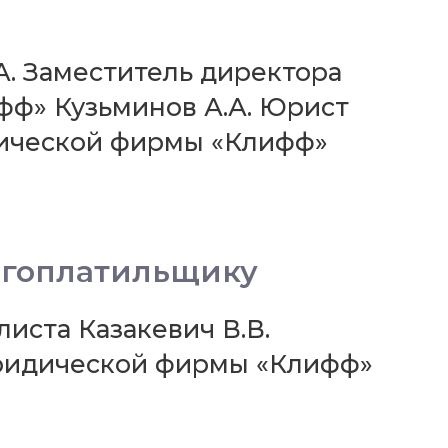
А. Заместитель директора
ф» Кузьминов А.А. Юрист
ической фирмы «Клифф»
огоплатильщику
иста Казакевич В.В.
Юридической фирмы «Клифф»