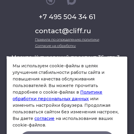
+7 495 504 34 61
contact@cliff.ru
Правила по определению политики
Согласие на обработку
г. Москва, Кутузовский проспект 36, стр.3 ,
офис 301
Мы используем cookie-файлы в целях
улучшения стабильности работы сайта и
повышения качества обслуживания
схема проезда
пользователей. Вы можете прочитать
подробнее о cookie-файлах в
Политике
обработки персональных данных
или
изменить настройки браузера. Продолжая
пользоваться сайтом без изменения настроек,
Вы даете
согласие
на использование ваших
cookie-файлов.
© Юридическая фирма «Клифф».