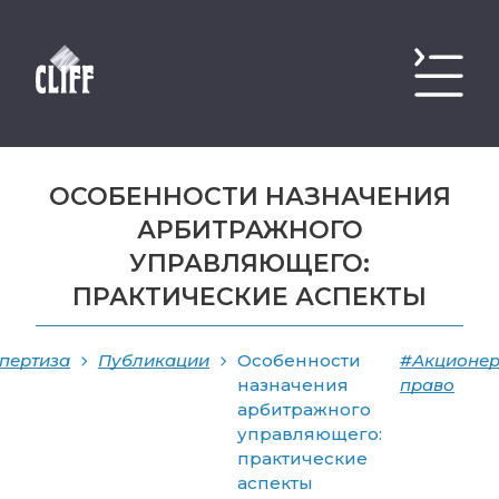
ОСОБЕННОСТИ НАЗНАЧЕНИЯ
АРБИТРАЖНОГО
УПРАВЛЯЮЩЕГО:
ПРАКТИЧЕСКИЕ АСПЕКТЫ
пертиза
Публикации
Особенности
#Акционе
назначения
право
арбитражного
управляющего:
практические
аспекты