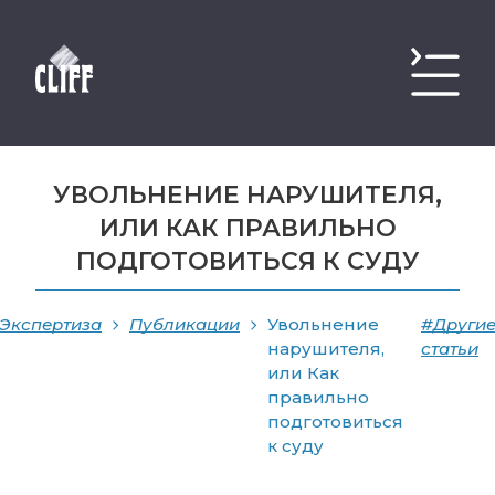
УВОЛЬНЕНИЕ НАРУШИТЕЛЯ,
ИЛИ КАК ПРАВИЛЬНО
ПОДГОТОВИТЬСЯ К СУДУ
Экспертиза
Публикации
Увольнение
#Други
нарушителя,
статьи
или Как
правильно
подготовиться
к суду