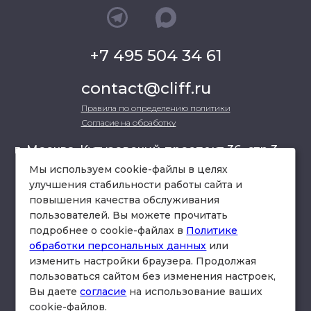
+7 495 504 34 61
contact@cliff.ru
Правила по определению политики
Согласие на обработку
г. Москва, Кутузовский проспект 36, стр.3 ,
офис 301
Мы используем cookie-файлы в целях
улучшения стабильности работы сайта и
повышения качества обслуживания
схема проезда
пользователей. Вы можете прочитать
подробнее о cookie-файлах в
Политике
обработки персональных данных
или
изменить настройки браузера. Продолжая
пользоваться сайтом без изменения настроек,
Вы даете
согласие
на использование ваших
cookie-файлов.