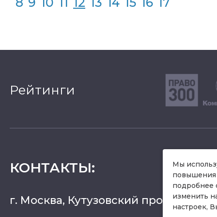
8
9
10
11
12
13
14
15
16
17
Рейтинги
КОНТАКТЫ
:
Мы использу
повышения 
подробнее 
изменить н
г. Москва, Кутузовский проспект 36, 
настроек, В