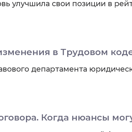
ь улучшила свои позиции в рей
изменения в Трудовом код
авового департамента юридичес
оговора. Когда нюансы мог