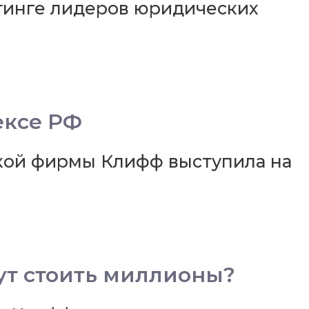
тинге лидеров юридических
ексе РФ
кой фирмы Клифф выступила на
ут стоить миллионы?