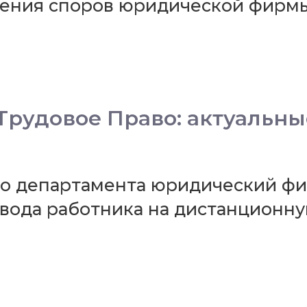
шения споров юридической фирм
рудовое Право: актуальны
го департамента юридический фи
вода работника на дистанционну