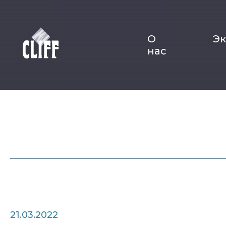
О
Э
нас
21.03.2022