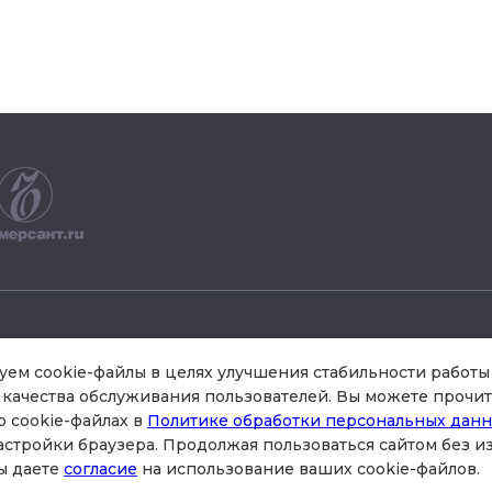
+7 495 504 34 61
ем cookie-файлы в целях улучшения стабильности работы 
качества обслуживания пользователей. Вы можете прочит
о cookie-файлах в
Политике обработки персональных дан
схема проезда
астройки браузера. Продолжая пользоваться сайтом без 
стр.3 , офис 301
ы даете
согласие
на использование ваших cookie-файлов.