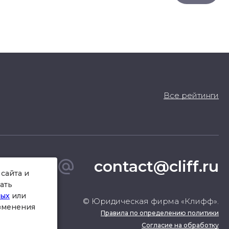
Все рейтинги
contact@cliff.ru
сайта и
ать
ных
или
© Юридическая фирма «Клифф».
изменения
Правила по определению политики
Согласие на обработку