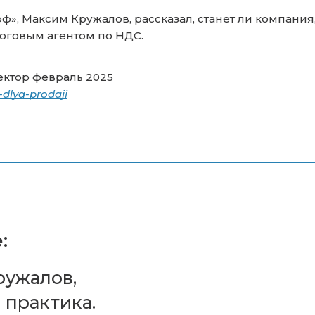
», Максим Кружалов, рассказал, станет ли компани
оговым агентом по НДС.
ктор февраль 2025
dlya-prodaji
:
ружалов,
 практика.