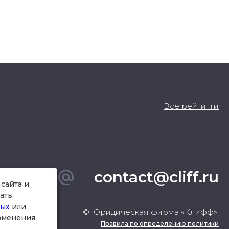
Все рейтинги
contact@cliff.ru
сайта и
ать
ных
или
© Юридическая фирма «Клифф».
изменения
Правила по определению политики