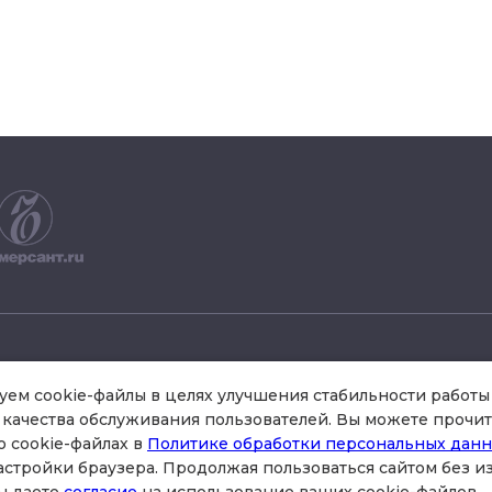
+7 495 504 34 61
ем cookie-файлы в целях улучшения стабильности работы 
качества обслуживания пользователей. Вы можете прочит
о cookie-файлах в
Политике обработки персональных дан
схема проезда
астройки браузера. Продолжая пользоваться сайтом без 
стр.3 , офис 301