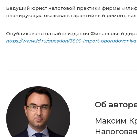
Ведущий юрист налоговой практики фирмы «Клифф
планирующая оказывать гарантийный ремонт, нал
Опубликовано на сайте издания Финансовый дире
https://www.fd.ru/question/3809-import-oborudovaniya-
Об авторе
Максим К
Налоговая