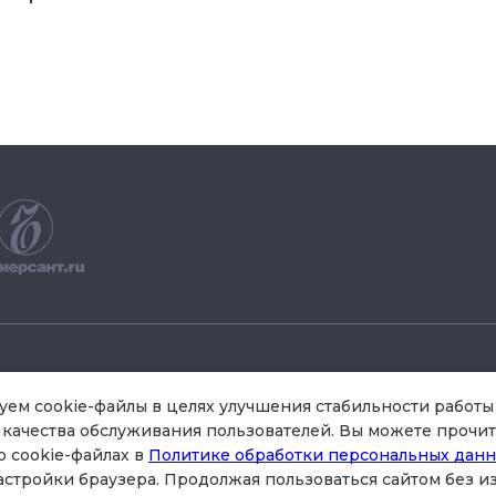
+7 495 504 34 61
ем cookie-файлы в целях улучшения стабильности работы 
качества обслуживания пользователей. Вы можете прочит
о cookie-файлах в
Политике обработки персональных дан
схема проезда
астройки браузера. Продолжая пользоваться сайтом без 
стр.3 , офис 301