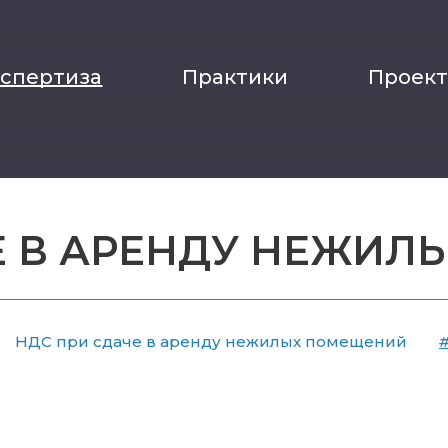
кспертиза
Практики
Проек
Е В АРЕНДУ НЕЖИ
НДС при сдаче в аренду нежилых помещений