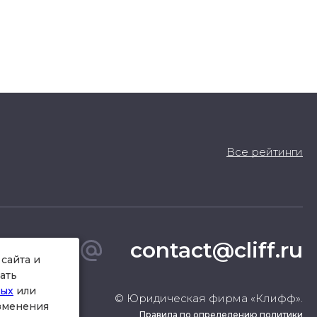
Все рейтинги
contact@cliff.ru
сайта и
ать
ных
или
© Юридическая фирма «Клифф».
изменения
Правила по определению политики