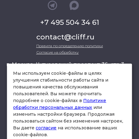
+7 495 504 34 61
contact@cliff.ru
Правила по определению политики
Согласие на обработку
г. Москва, Кутузовский проспект 36, стр.3 ,
офис 301
Мы используем cookie-файлы в целях
улучшения стабильности работы сайта и
повышения качества обслуживания
схема проезда
пользователей. Вы можете прочитать
подробнее о cookie-файлах в
Политике
обработки персональных данных
или
изменить настройки браузера. Продолжая
пользоваться сайтом без изменения настроек,
Вы даете
согласие
на использование ваших
cookie-файлов.