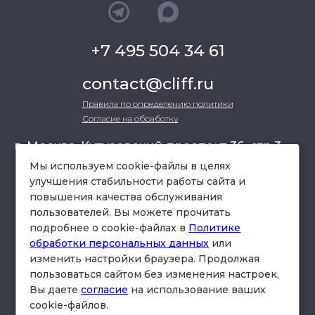
+7 495 504 34 61
contact@cliff.ru
Правила по определению политики
Согласие на обработку
г. Москва, Кутузовский проспект 36, стр.3 ,
офис 301
Мы используем cookie-файлы в целях
улучшения стабильности работы сайта и
повышения качества обслуживания
схема проезда
пользователей. Вы можете прочитать
подробнее о cookie-файлах в
Политике
обработки персональных данных
или
изменить настройки браузера. Продолжая
пользоваться сайтом без изменения настроек,
Вы даете
согласие
на использование ваших
cookie-файлов.