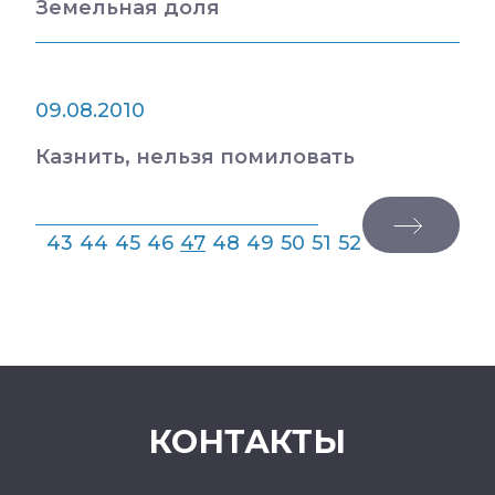
Земельная доля
09.08.2010
Казнить, нельзя помиловать
43
44
45
46
47
48
49
50
51
52
КОНТАКТЫ