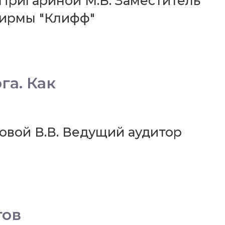
 Пригариной М.В. Заместитель
фирмы "Клифф"
га. Как
новой В.В. Ведущий аудитор
тов