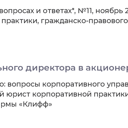
просах и ответах", №11, ноябрь 
 практики, гражданско-правовог
ьного директора в акцион
 вопросы корпоративного управл
ий юрист корпоративной практик
ирмы «Клифф»