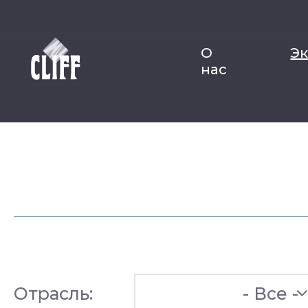
О
Э
нас
Отрасль:
- Все -