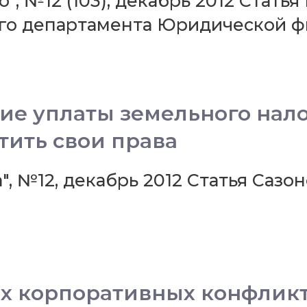
, №12 (103), декабрь 2012 Статья
ого департамента Юридической 
е уплаты земельного нало
ить свои права
, №12, декабрь 2012 Статья Сазо
х корпоративных конфлик