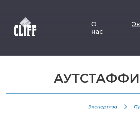
О
Э
нас
АУТСТАФФИ
Экспертиза
Пу