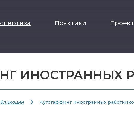
кспертиза
Практики
Проек
НГ ИНОСТРАННЫХ 
бликации
Аутстаффинг иностранных работник