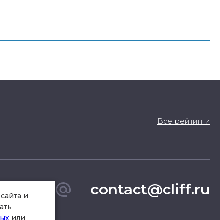
Все рейтинги
contact@cliff.ru
сайта и
ать
ных
или