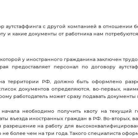
ор аутстаффинга с другой компанией в отношении бе
у и какие документы от работника нам потребуютс
 которой у иностранного гражданина заключен трудо
орая предоставляет персонал по договору аутста
я на территории РФ, должно быть оформлено разр
список документов определяются, во-первых, наим
орому работодатель может сразу подавать документы
я начала необходимо получить квоту на текущий 
ты въезда иностранных граждан в РФ. Во-вторых, важ
ся разрешение на работу для высококвалифицирован
не более чем на три года. Такого специалиста оформ