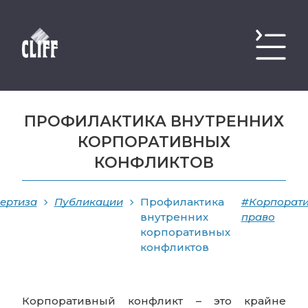
ПРОФИЛАКТИКА ВНУТРЕННИХ
КОРПОРАТИВНЫХ
КОНФЛИКТОВ
ертиза
Публикации
Профилактика
#Корпорат
внутренних
право
корпоративных
конфликтов
Корпоративный конфликт – это крайне