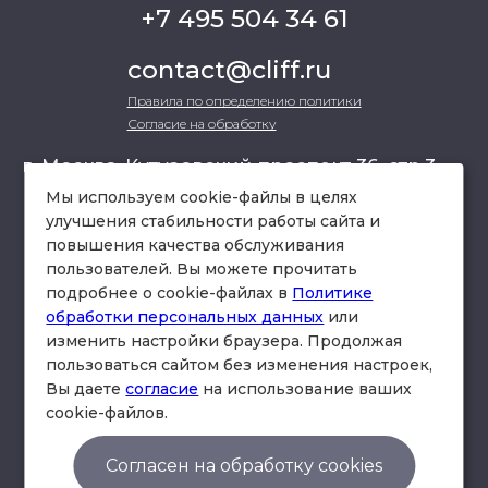
+7 495 504 34 61
contact@cliff.ru
Правила по определению политики
Согласие на обработку
г. Москва, Кутузовский проспект 36, стр.3 ,
офис 301
Мы используем cookie-файлы в целях
улучшения стабильности работы сайта и
повышения качества обслуживания
схема проезда
пользователей. Вы можете прочитать
подробнее о cookie-файлах в
Политике
обработки персональных данных
или
изменить настройки браузера. Продолжая
пользоваться сайтом без изменения настроек,
Вы даете
согласие
на использование ваших
cookie-файлов.
© Юридическая фирма «Клифф».
Правила по определению политики
Согласен на обработку cookies
Согласие на обработку