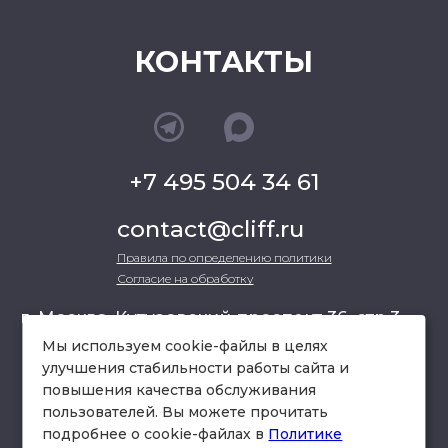
КОНТАКТЫ
+7 495 504 34 61
contact@cliff.ru
Правила по определению политики
Согласие на обработку
г. Москва, Кутузовский проспект 36, стр.3 ,
офис 301
Мы используем cookie-файлы в целях
улучшения стабильности работы сайта и
повышения качества обслуживания
схема проезда
пользователей. Вы можете прочитать
подробнее о cookie-файлах в
Политике