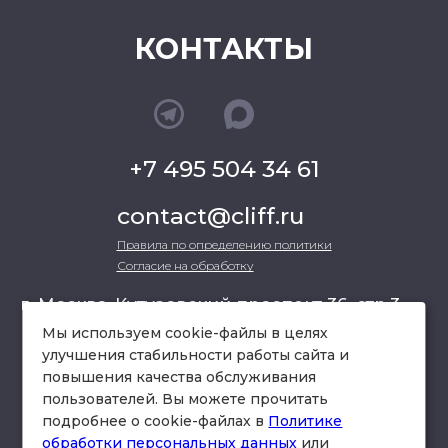
КОНТАКТЫ
+7 495 504 34 61
contact@cliff.ru
Правила по определению политики
Согласие на обработку
г. Москва, Кутузовский проспект 36, стр.3 ,
офис 301
Мы используем cookie-файлы в целях
улучшения стабильности работы сайта и
повышения качества обслуживания
схема проезда
пользователей. Вы можете прочитать
подробнее о cookie-файлах в
Политике
обработки персональных данных
или