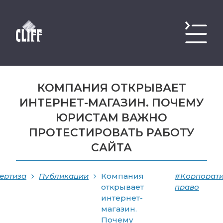
КОМПАНИЯ ОТКРЫВАЕТ
ИНТЕРНЕТ-МАГАЗИН. ПОЧЕМУ
ЮРИСТАМ ВАЖНО
ПРОТЕСТИРОВАТЬ РАБОТУ
САЙТА
ертиза
Публикации
Компания
#Корпорат
открывает
право
интернет-
магазин.
Почему