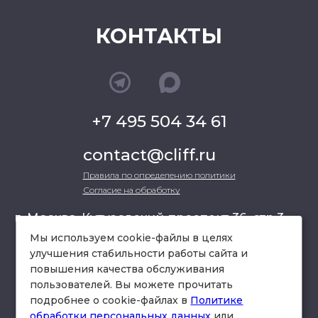
КОНТАКТЫ
+7 495 504 34 61
contact@cliff.ru
Правила по определению политики
Согласие на обработку
г. Москва, Кутузовский проспект 36, стр.3 ,
офис 301
Мы используем cookie-файлы в целях
улучшения стабильности работы сайта и
повышения качества обслуживания
схема проезда
пользователей. Вы можете прочитать
подробнее о cookie-файлах в
Политике
обработки персональных данных
или