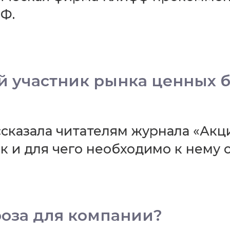
Ф.
 участник рынка ценных 
казала читателям журнала «Акци
к и для чего необходимо к нему 
роза для компании?