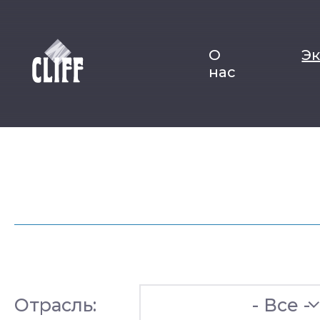
О
Э
нас
Отрасль:
- Все -