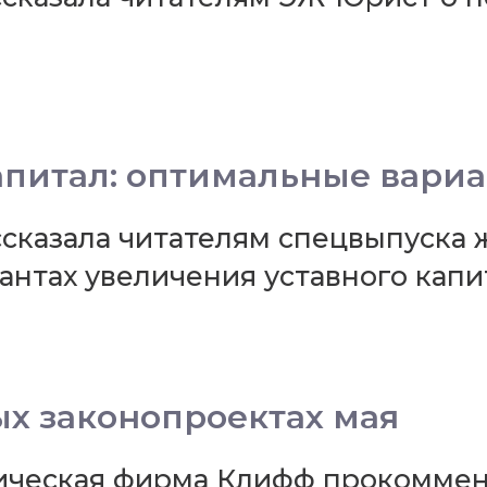
апитал: оптимальные вари
сказала читателям спецвыпуска 
нтах увеличения уставного капи
х законопроектах мая
дическая фирма Клифф прокомме