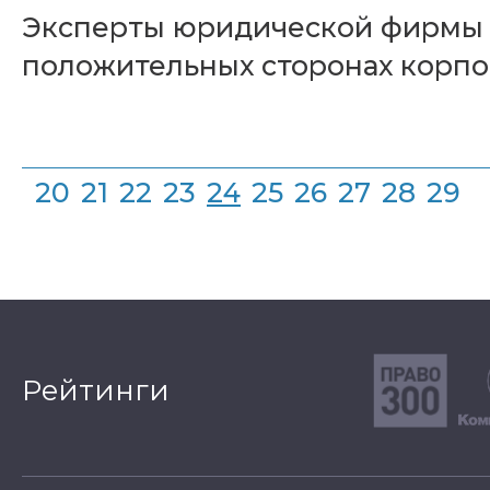
Эксперты юридической фирмы 
положительных сторонах корпор
20
21
22
23
24
25
26
27
28
29
Рейтинги