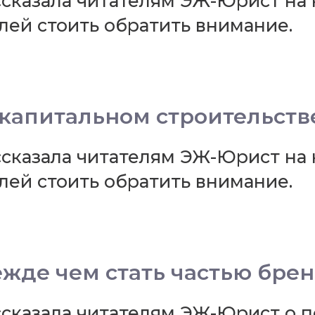
казала читателям ЭЖ-Юрист на 
млей стоить обратить внимание.
капитальном строительств
казала читателям ЭЖ-Юрист на 
млей стоить обратить внимание.
ежде чем стать частью бре
казала читателям ЭЖ-Юрист о п