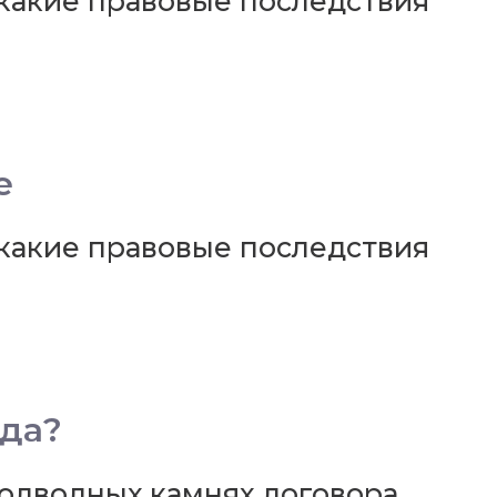
какие правовые последствия
е
какие правовые последствия
нда?
одводных камнях договора