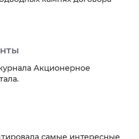
анты
журнала Акционерное
тала.
нтировала самые интересные