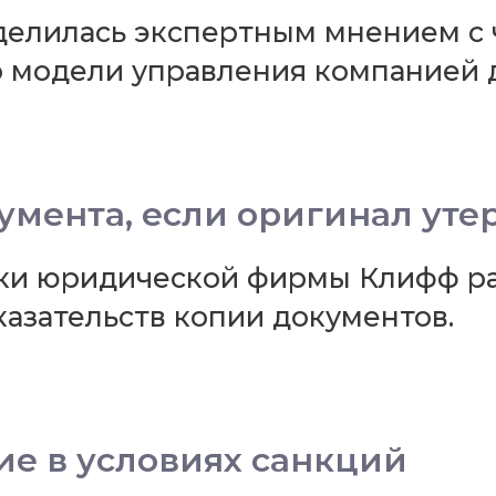
елилась экспертным мнением с 
о модели управления компанией 
умента, если оригинал уте
ки юридической фирмы Клифф ра
казательств копии документов.
е в условиях санкций