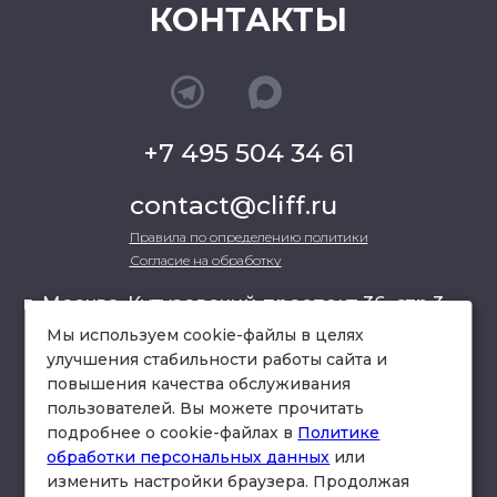
КОНТАКТЫ
+7 495 504 34 61
contact@cliff.ru
Правила по определению политики
Согласие на обработку
г. Москва, Кутузовский проспект 36, стр.3 ,
офис 301
Мы используем cookie-файлы в целях
улучшения стабильности работы сайта и
повышения качества обслуживания
схема проезда
пользователей. Вы можете прочитать
подробнее о cookie-файлах в
Политике
обработки персональных данных
или
изменить настройки браузера. Продолжая