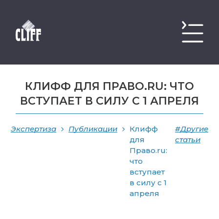
КЛИФФ ДЛЯ ПРАВО.RU: ЧТО
ВСТУПАЕТ В СИЛУ С 1 АПРЕЛЯ
Экспертиза
Публикации
Клифф
#Другие
для
статьи
Право.ru:
что
вступает
в силу с 1
апреля