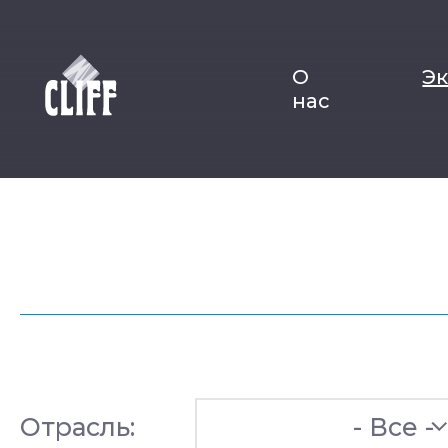
О
Э
нас
Отрасль:
- Все -