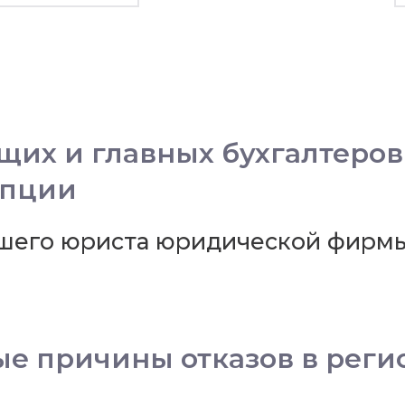
их и главных бухгалтеров
мпции
шего юриста юридической фирм
ые причины отказов в реги