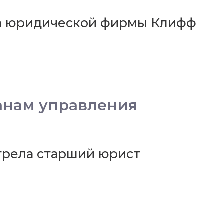
та юридической фирмы Клифф
анам управления
трела старший юрист