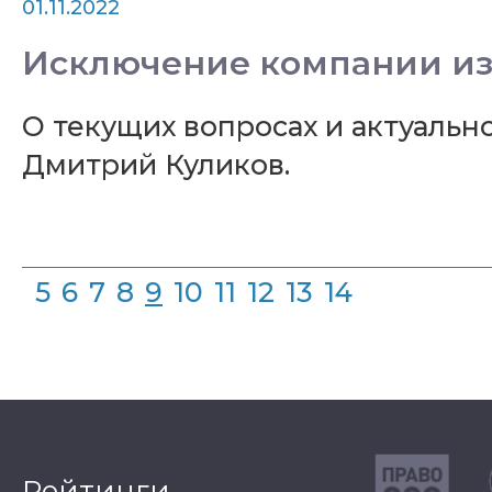
01.11.2022
Исключение компании из
О текущих вопросах и актуаль
Дмитрий Куликов.
5
6
7
8
9
10
11
12
13
14
Рейтинги