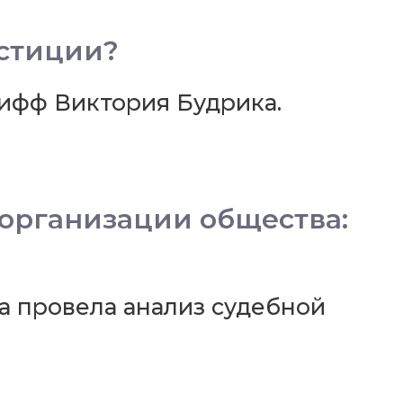
естиции?
ифф Виктория Будрика.
организации общества:
 провела анализ судебной