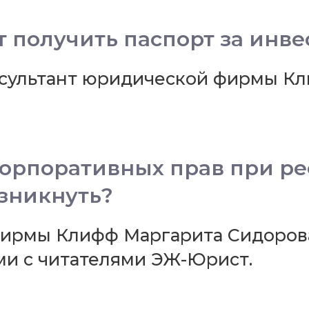
т получить паспорт за инв
сультант юридической фирмы Кл
орпоративных прав при ре
зникнуть?
ирмы Клифф Маргарита Сидорова
ми с читателями ЭЖ-Юрист.