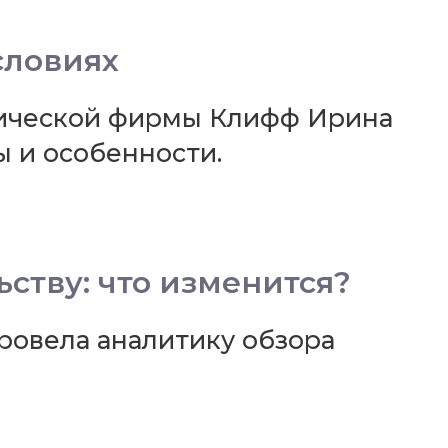
словиях
дической фирмы Клифф Ирина
ы и особенности.
ству: что изменится?
овела аналитику обзора