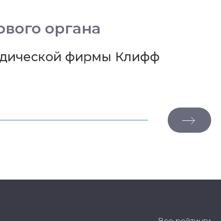
вого органа
ридической фирмы Клифф
Все рейтинги