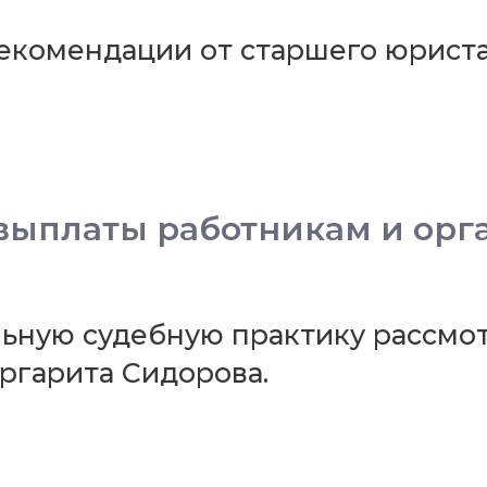
рекомендации от старшего юрис
выплаты работникам и орг
льную судебную практику рассмо
гарита Сидорова.