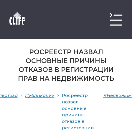
РОСРЕЕСТР НАЗВАЛ
ОСНОВНЫЕ ПРИЧИНЫ
ОТКАЗОВ В РЕГИСТРАЦИИ
ПРАВ НА НЕДВИЖИМОСТЬ
пертиза
Публикации
Росреестр
#Недвижим
назвал
основные
причины
отказов в
регистрации