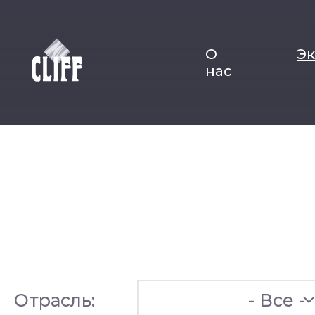
О
Э
нас
Отрасль:
- Все -