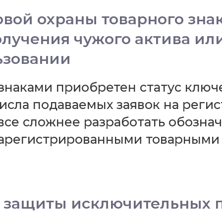
вой охраны товарного знак
лучения чужого актива ил
ьзовании
знаками приобретен статус клю
числа подаваемых заявок на реги
 все сложнее разработать обозна
зарегистрированными товарными 
 защиты исключительных п