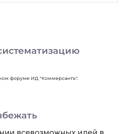
 систематизацию
ском форуме ИД "Коммерсантъ".
збежать
ении всевозможных идей в