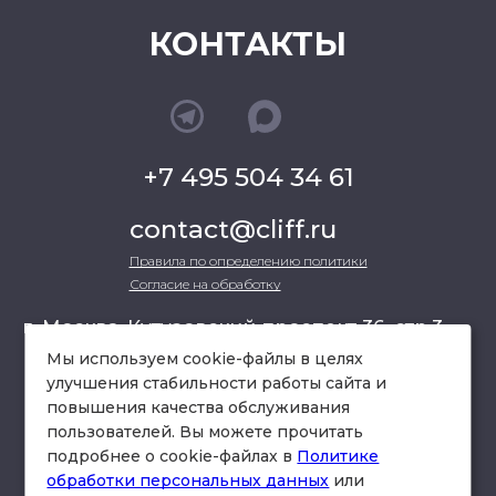
КОНТАКТЫ
+7 495 504 34 61
contact@cliff.ru
Правила по определению политики
Согласие на обработку
г. Москва, Кутузовский проспект 36, стр.3 ,
офис 301
Мы используем cookie-файлы в целях
улучшения стабильности работы сайта и
повышения качества обслуживания
схема проезда
пользователей. Вы можете прочитать
подробнее о cookie-файлах в
Политике
обработки персональных данных
или