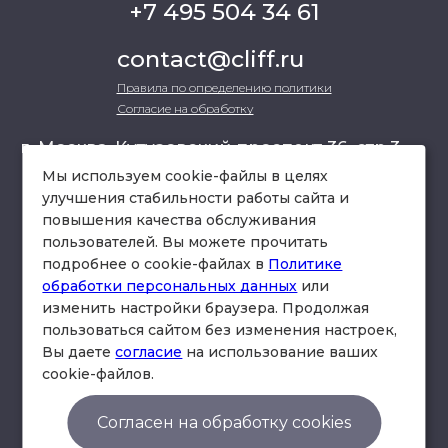
+7 495 504 34 61
contact@cliff.ru
Правила по определению политики
Согласие на обработку
г. Москва, Кутузовский проспект 36, стр.3 ,
офис 301
Мы используем cookie-файлы в целях
улучшения стабильности работы сайта и
повышения качества обслуживания
схема проезда
пользователей. Вы можете прочитать
подробнее о cookie-файлах в
Политике
обработки персональных данных
или
изменить настройки браузера. Продолжая
пользоваться сайтом без изменения настроек,
Вы даете
согласие
на использование ваших
cookie-файлов.
© Юридическая фирма «Клифф».
Правила по определению политики
Согласен на обработку cookies
Согласие на обработку