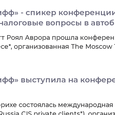
фф» - спикер конференции
налоговые вопросы в автоб
иотт Роял Аврора прошла конфере
се", организованная The Moscow 
фф» выступила на конфер
в Цюрихе состоялась международна
ussia CIS private clients"), орга