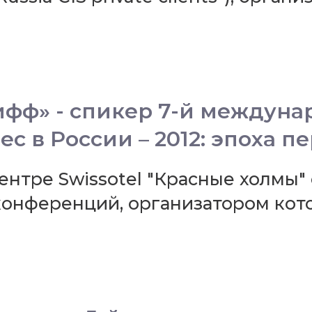
фф» - спикер 7-й междун
 в России – 2012: эпоха п
-центре Swissotel "Красные холмы
онференций, организатором кото