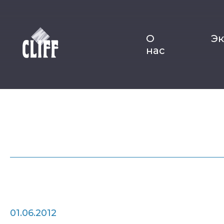
О
Э
нас
01.06.2012