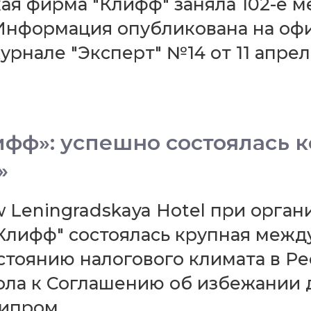
кая фирма "Клифф" заняла 102-е 
 Информация опубликована на оф
урнале "Эксперт" №14 от 11 апреля
ф»: успешно состоялась к
»
cow Leningradskaya Hotel при орг
лифф" состоялась крупная межд
тоянию налогового климата в Рес
ола к Соглашению об избежании 
ипром.