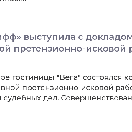
фф» выступила с докладом
ой претензионно-исковой 
ентре гостиницы "Вега" состоялс
вной претензионно-исковой рабо
я судебных дел. Совершенствова