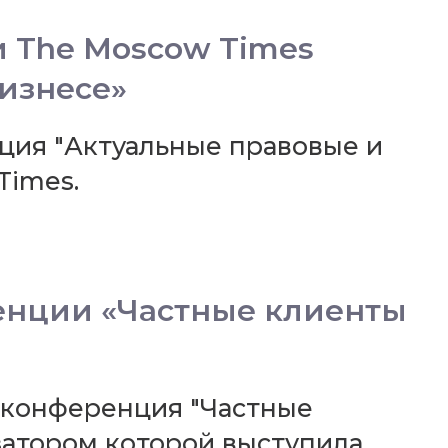
 The Moscow Times
изнесе»
нция "Актуальные правовые и
Times.
енции «Частные клиенты
я конференция "Частные
низатором которой выступила