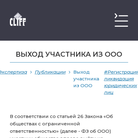
ВЫХОД УЧАСТНИКА ИЗ ООО
Экспертиза
Публикации
Выход
#Регистрация
участника
ликвидация
из ООО
юридических
лиц
В соответствии со статьей 26 Закона «Об
обществах с ограниченной
ответственностью» (далее - ФЗ об ООО)