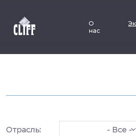
О
Э
нас
Отрасль:
- Все -