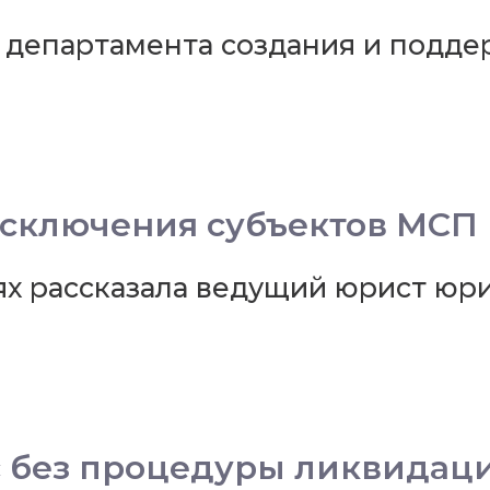
р департамента создания и подд
сключения субъектов МСП
ях рассказала ведущий юрист ю
с без процедуры ликвидац