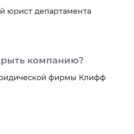
ий юрист департамента
акрыть компанию?
юридической фирмы Клифф