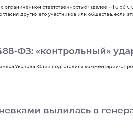
х с ограниченной ответственностью» (далее - ФЗ об 
гласия других его участников или общества, если э
488-ФЗ: «контрольный» удар
знеса Уколова Юлия подготовила комментарий-опров
невками вылилась в генера