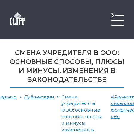
СМЕНА УЧРЕДИТЕЛЯ В ООО:
ОСНОВНЫЕ СПОСОБЫ, ПЛЮСЫ
И МИНУСЫ, ИЗМЕНЕНИЯ В
ЗАКОНОДАТЕЛЬСТВЕ
ертиза
Публикации
Смена
#Регистр
учредителя в
ликвидац
ООО: основные
юридичес
способы, плюсы
лиц
и минусы,
изменения в