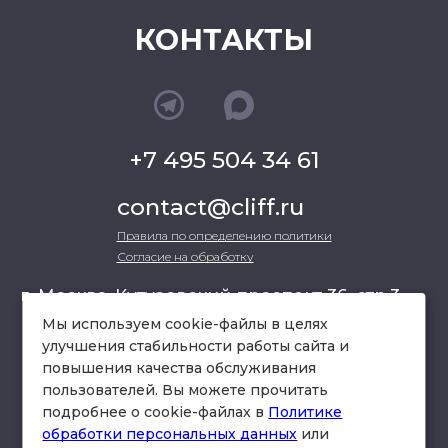
КОНТАКТЫ
+7 495 504 34 61
contact@cliff.ru
Правила по определению политики
Согласие на обработку
г. Москва, Кутузовский проспект 36, стр.3 ,
офис 301
Мы используем cookie-файлы в целях
улучшения стабильности работы сайта и
повышения качества обслуживания
схема проезда
пользователей. Вы можете прочитать
подробнее о cookie-файлах в
Политике
обработки персональных данных
или