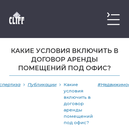
КАКИЕ УСЛОВИЯ ВКЛЮЧИТЬ В
ДОГОВОР АРЕНДЫ
ПОМЕЩЕНИЙ ПОД ОФИС?
спертиза
Публикации
Какие
#Недвижимо
условия
включить в
договор
аренды
помещений
под офис?