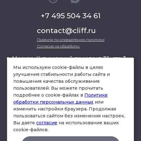
+7 495 504 34 61
contact@cliff.ru
Правила по определению политики
Согласие на обработку
г. Москва, Кутузовский проспект 36, стр.3 ,
офис 301
Мы используем cookie-файлы в целях
улучшения стабильности работы сайта и
повышения качества обслуживания
схема проезда
пользователей. Вы можете прочитать
подробнее о cookie-файлах в
Политике
обработки персональных данных
или
изменить настройки браузера. Продолжая
пользоваться сайтом без изменения настроек,
Вы даете
согласие
на использование ваших
cookie-файлов.
© Юридическая фирма «Клифф».
Правила по определению политики